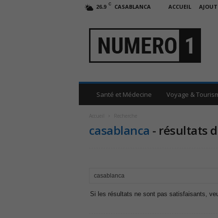
C
CASABLANCA
ACCUEIL
AJOUT
26.9
N
u
m
e
r
o
1
a
Santé et Médecine
Voyage & Touris
u
M
Accueil
Recherche
a
casablanca
-
résultats 
r
o
c
Si les résultats ne sont pas satisfaisants, ve