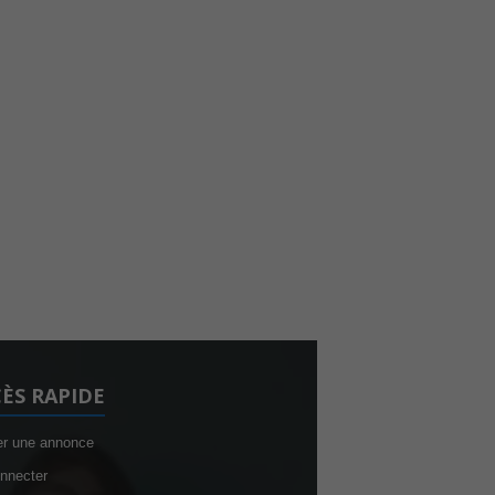
ÈS RAPIDE
er une annonce
nnecter