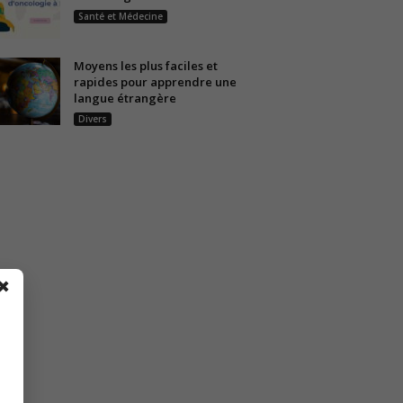
Santé et Médecine
Moyens les plus faciles et
rapides pour apprendre une
langue étrangère
Divers
✖