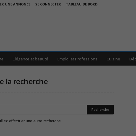
ER UNE ANNONCE
SE CONNECTER
TABLEAU DE BORD
me
Élégance et beauté
Emploi et Professions
Cuisine
Déc
de la recherche
uillez effectuer une autre recherche