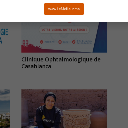
www.LeMeilleur.ma
Clinique Ophtalmologique de
Casablanca