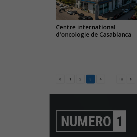
Centre international
d'oncologie de Casablanca
...
1
2
3
4
18