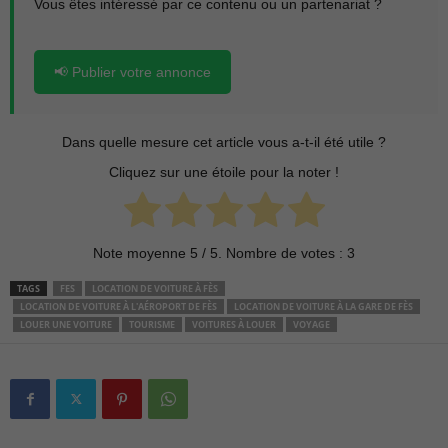
Vous êtes intéressé par ce contenu ou un partenariat ?
📢 Publier votre annonce
Dans quelle mesure cet article vous a-t-il été utile ?
Cliquez sur une étoile pour la noter !
Note moyenne
5
/ 5. Nombre de votes :
3
TAGS
FES
LOCATION DE VOITURE À FÈS
LOCATION DE VOITURE À L'AÉROPORT DE FÈS
LOCATION DE VOITURE À LA GARE DE FÈS
LOUER UNE VOITURE
TOURISME
VOITURES À LOUER
VOYAGE