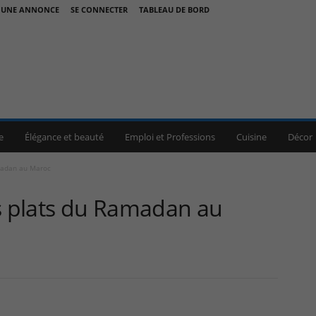
 UNE ANNONCE
SE CONNECTER
TABLEAU DE BORD
e
Élégance et beauté
Emploi et Professions
Cuisine
Décor
madan au Maroc
es plats du Ramadan au