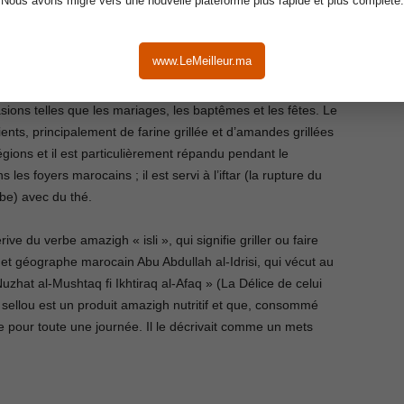
Nous avons migré vers une nouvelle plateforme plus rapide et plus complète.
Sellou – plats marocain du ramadan
www.LeMeilleur.ma
laires de la cuisine marocaine pendant le Ramadan. Il est
ons telles que les mariages, les baptêmes et les fêtes. Le
nts, principalement de farine grillée et d’amandes grillées
gions et il est particulièrement répandu pendant le
s foyers marocains ; il est servi à l’iftar (la rupture du
ube) avec du thé.
ive du verbe amazigh « isli », qui signifie griller ou faire
n et géographe marocain Abu Abdullah al-Idrisi, qui vécut au
uzhat al-Mushtaq fi Ikhtiraq al-Afaq » (La Délice de celui
e sellou est un produit amazigh nutritif et que, consommé
nne pour toute une journée. Il le décrivait comme un mets