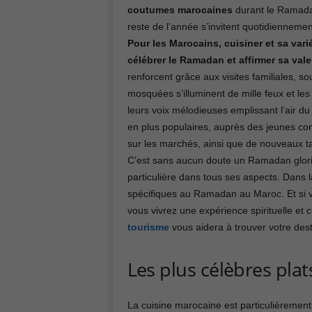
coutumes marocaines
durant le Ramadan
reste de l’année s’invitent quotidiennemen
Pour les Marocains, cuisiner et sa vari
célébrer le Ramadan et affirmer sa valeu
renforcent grâce aux visites familiales, s
mosquées s’illuminent de mille feux et les
leurs voix mélodieuses emplissant l’air du
en plus populaires, auprès des jeunes co
sur les marchés, ainsi que de nouveaux ta
C’est sans aucun doute un Ramadan glori
particulière dans tous ses aspects. Dans l
spécifiques au Ramadan au Maroc. Et si 
vous vivrez une expérience spirituelle et 
tourisme
vous aidera à trouver votre des
Les plus célèbres pl
La cuisine marocaine est particulièrement