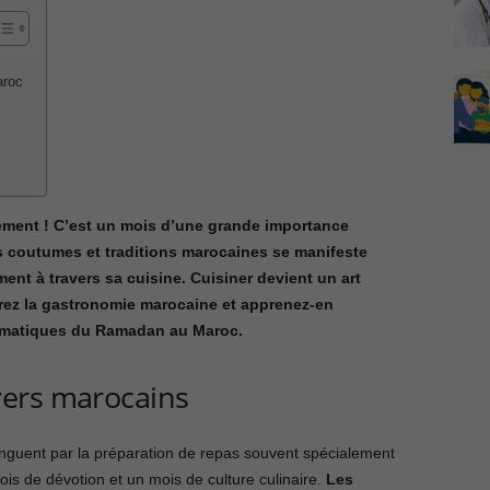
aroc
ment ! C’est un mois d’une grande importance
des coutumes et traditions marocaines se manifeste
nt à travers sa cuisine. Cuisiner devient un art
rez la gastronomie marocaine et apprenez-en
lématiques du Ramadan au Maroc.
yers marocains
nguent par la préparation de repas souvent spécialement
is de dévotion et un mois de culture culinaire.
Les