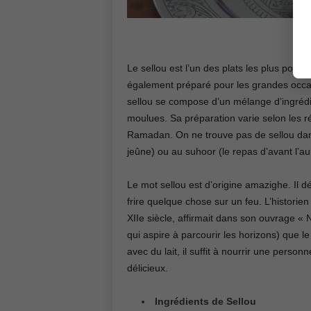
Le sellou est l’un des plats les plus popu
également préparé pour les grandes occasi
sellou se compose d’un mélange d’ingrédie
moulues. Sa préparation varie selon les ré
Ramadan. On ne trouve pas de sellou dans le
jeûne) ou au suhoor (le repas d’avant l’a
Le mot sellou est d’origine amazighe. Il dér
frire quelque chose sur un feu. L’historie
XIIe siècle, affirmait dans son ouvrage « N
qui aspire à parcourir les horizons) que l
avec du lait, il suffit à nourrir une perso
délicieux.
Ingrédients de Sellou