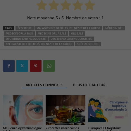
Note moyenne
5
/ 5. Nombre de votes :
1
TAGS
ÉCOUTEUR
MALADIES DES OREILLES, DU NEZ ET DE LA GORGE
MÉDECIN ORL
MÉDECIN ORL À SALÉ
MÉDECINS ORL À SALÉ
ORL SALÉ
OTO-RHINO-LARYNGOLOGISTE
OTO-RHINO-LARYNGOLOGISTES
SPÉCIALISTE DES OREILLES, DU NEZ ET DE LA GORGE
SPÉCIALISTE ORL
ARTICLES CONNEXES
PLUS DE L'AUTEUR
7 recettes marocaines
Cliniques Et hôpitaux
Meilleure ophtalmologue