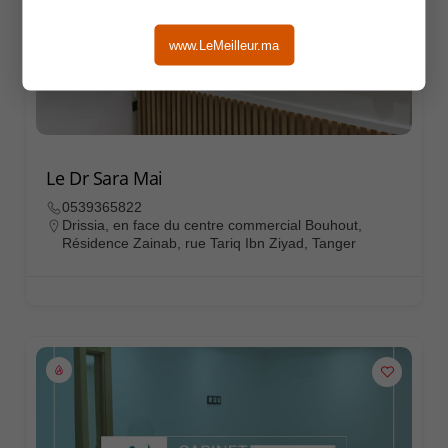
www.LeMeilleur.ma
Le Dr Sara Mai
0539365822
Drissia, en face du centre commercial Bouhout,
Résidence Zainab, rue Tariq Ibn Ziyad, Tanger