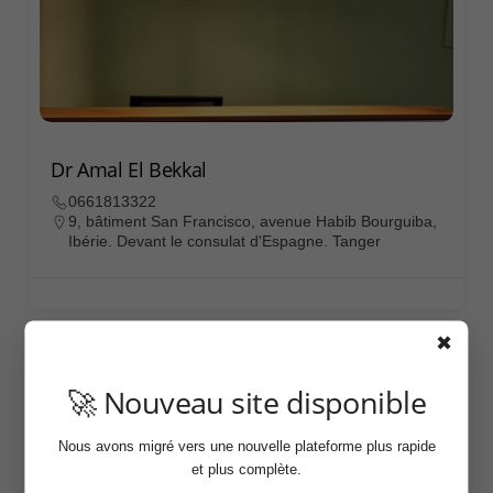
Dr Amal El Bekkal
0661813322
9, bâtiment San Francisco, avenue Habib Bourguiba,
Ibérie. Devant le consulat d'Espagne. Tanger
✖
🚀 Nouveau site disponible
Nous avons migré vers une nouvelle plateforme plus rapide
et plus complète.