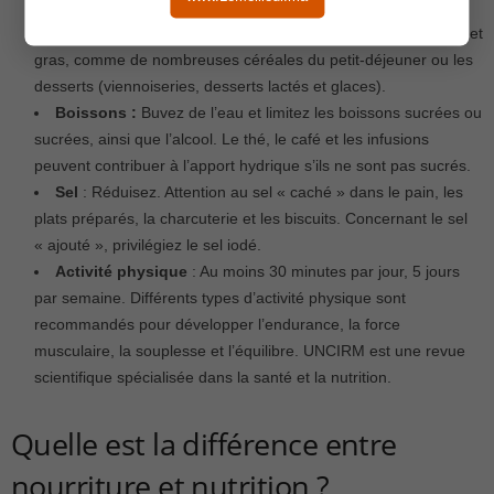
noix et d’olive.
Aliments sucrés : Limitez, en particulier les aliments sucrés et
gras, comme de nombreuses céréales du petit-déjeuner ou les
desserts (viennoiseries, desserts lactés et glaces).
Boissons :
Buvez de l’eau et limitez les boissons sucrées ou
sucrées, ainsi que l’alcool. Le thé, le café et les infusions
peuvent contribuer à l’apport hydrique s’ils ne sont pas sucrés.
Sel
: Réduisez. Attention au sel « caché » dans le pain, les
plats préparés, la charcuterie et les biscuits. Concernant le sel
« ajouté », privilégiez le sel iodé.
Activité physique
: Au moins 30 minutes par jour, 5 jours
par semaine. Différents types d’activité physique sont
recommandés pour développer l’endurance, la force
musculaire, la souplesse et l’équilibre. UNCIRM est une revue
scientifique spécialisée dans la santé et la nutrition.
Quelle est la différence entre
nourriture et nutrition ?