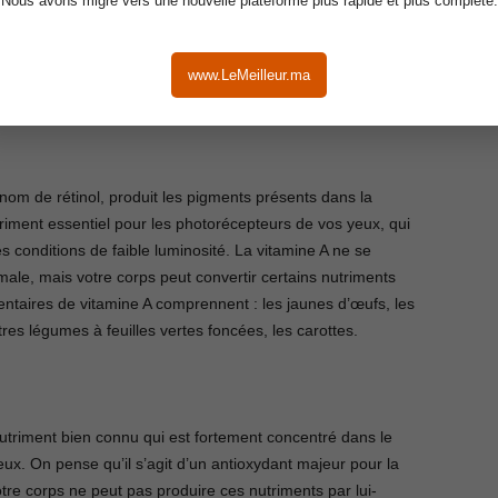
Nous avons migré vers une nouvelle plateforme plus rapide et plus complète.
minent les agents oxydants potentiellement nocifs du corps
nos yeux. L’oxydation est l’une des causes du vieillissement
ts ralentissent ce processus de plusieurs manières. Les
www.LeMeilleur.ma
tégorie de nutriments.
om de rétinol, produit les pigments présents dans la
triment essentiel pour les photorécepteurs de vos yeux, qui
es conditions de faible luminosité. La vitamine A ne se
male, mais votre corps peut convertir certains nutriments
ntaires de vitamine A comprennent : les jaunes d’œufs, les
autres légumes à feuilles vertes foncées, les carottes.
utriment bien connu qui est fortement concentré dans le
yeux. On pense qu’il s’agit d’un antioxydant majeur pour la
otre corps ne peut pas produire ces nutriments par lui-