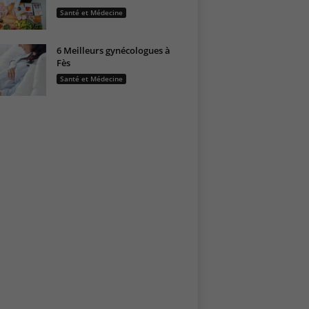
Santé et Médecine
6 Meilleurs gynécologues à
Fès
Santé et Médecine