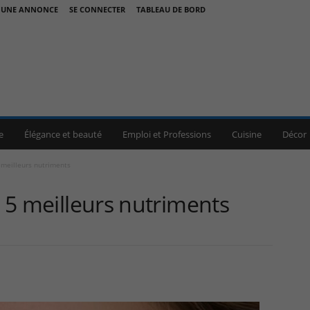
 UNE ANNONCE
SE CONNECTER
TABLEAU DE BORD
e
Élégance et beauté
Emploi et Professions
Cuisine
Décor
5 meilleurs nutriments
s 5 meilleurs nutriments