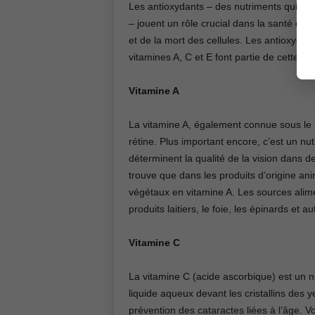
Les antioxydants – des nutriments qui éli
– jouent un rôle crucial dans la santé de 
et de la mort des cellules. Les antioxydan
vitamines A, C et E font partie de cette ca
Vitamine A
La vitamine A, également connue sous le n
rétine. Plus important encore, c’est un nu
déterminent la qualité de la vision dans d
trouve que dans les produits d’origine ani
végétaux en vitamine A. Les sources alime
produits laitiers, le foie, les épinards et 
Vitamine C
La vitamine C (acide ascorbique) est un n
liquide aqueux devant les cristallins des 
prévention des cataractes liées à l’âge. V