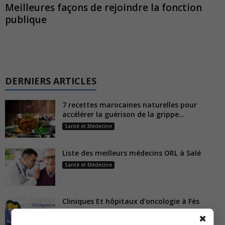
Meilleures façons de rejoindre la fonction
publique
DERNIERS ARTICLES
7 recettes marocaines naturelles pour
accélérer la guérison de la grippe...
Santé et Médecine
Liste des meilleurs médecins ORL à Salé
Santé et Médecine
Cliniques Et hôpitaux d’oncologie à Fès
Santé et Médecine
✖