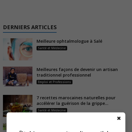
DERNIERS ARTICLES
Meilleure ophtalmologue à Salé
Santé et Médecine
Meilleures façons de devenir un artisan
traditionnel professionnel
Emploi et Professions
7 recettes marocaines naturelles pour
accélérer la guérison de la grippe...
Santé et Médecine
✖
Liste des meilleurs médecins ORL à Salé