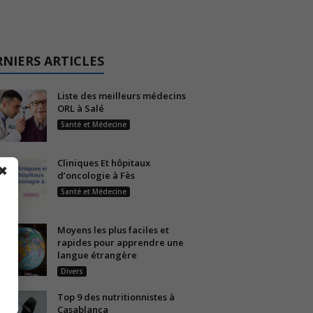
NIERS ARTICLES
Liste des meilleurs médecins
ORL à Salé
Santé et Médecine
Cliniques Et hôpitaux
✖
d’oncologie à Fès
Santé et Médecine
Moyens les plus faciles et
rapides pour apprendre une
langue étrangère
Divers
Top 9 des nutritionnistes à
Casablanca