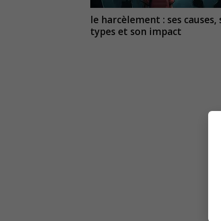
le harcèlement : ses causes, 
types et son impact