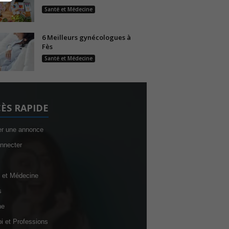
Santé et Médecine
6 Meilleurs gynécologues à
Fès
Santé et Médecine
ÈS RAPIDE
er une annonce
nnecter
 et Médecine
s
ne
i et Professions