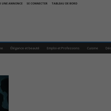
R UNE ANNONCE
SE CONNECTER
TABLEAU DE BORD
me
Élégance et beauté
Emploi et Professions
Cuisine
Déc