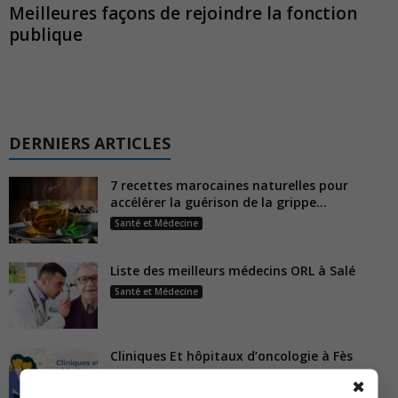
Meilleures façons de rejoindre la fonction
publique
DERNIERS ARTICLES
7 recettes marocaines naturelles pour
accélérer la guérison de la grippe...
Santé et Médecine
Liste des meilleurs médecins ORL à Salé
Santé et Médecine
Cliniques Et hôpitaux d’oncologie à Fès
Santé et Médecine
✖