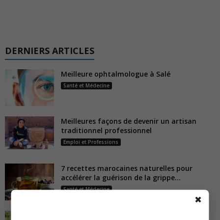
DERNIERS ARTICLES
Meilleure ophtalmologue à Salé
Santé et Médecine
Meilleures façons de devenir un artisan
traditionnel professionnel
Emploi et Professions
7 recettes marocaines naturelles pour
accélérer la guérison de la grippe...
Santé et Médecine
✖
Liste des meilleurs médecins ORL à Salé