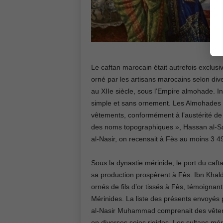
Le caftan marocain était autrefois exclus
orné par les artisans marocains selon div
au XIIe siècle, sous l’Empire almohade. Ini
simple et sans ornement. Les Almohades rej
vêtements, conformément à l’austérité de
des noms topographiques », Hassan al-S
al-Nasir, on recensait à Fès au moins 3 49
Sous la dynastie mérinide, le port du caft
sa production prospèrent à Fès. Ibn Khal
ornés de fils d’or tissés à Fès, témoigna
Mérinides. La liste des présents envoyés
al-Nasir Muhammad comprenait des vêtemen
en diverses soies rigides. Les sultans m