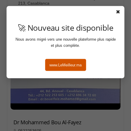
213, Casablanca
✖
🚀 Nouveau site disponible
Nous avons migré vers une nouvelle plateforme plus rapide
et plus complète.
www.LeMeilleur.ma
Dr Mohammed Bou Al-Fayez
0522253605