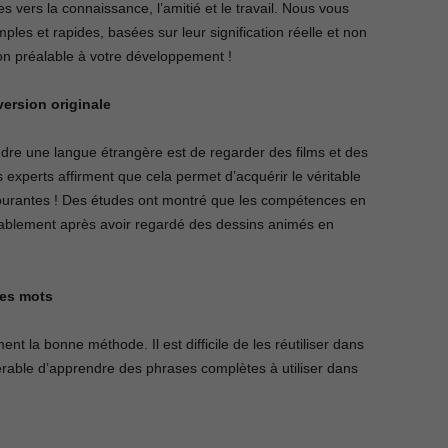
vers la connaissance, l’amitié et le travail. Nous vous
ples et rapides, basées sur leur signification réelle et non
on préalable à votre développement !
version originale
dre une langue étrangère est de regarder des films et des
s experts affirment que cela permet d’acquérir le véritable
courantes ! Des études ont montré que les compétences en
rablement après avoir regardé des dessins animés en
les mots
t la bonne méthode. Il est difficile de les réutiliser dans
férable d’apprendre des phrases complètes à utiliser dans