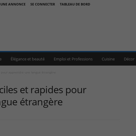
 UNE ANNONCE
SE CONNECTER
TABLEAU DE BORD
e
Élégance et beauté
Emploi et Professions
Cuisine
Décor
es pour apprendre une langue étrangère
ciles et rapides pour
ngue étrangère