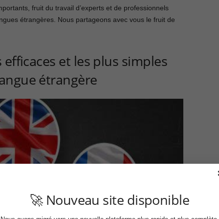
importants, fruit du travail d’experts et de professionnels
ngues étrangères. Nous partageons avec vous le fruit de
efficaces et les plus simples
angue étrangère
🚀 Nouveau site disponible