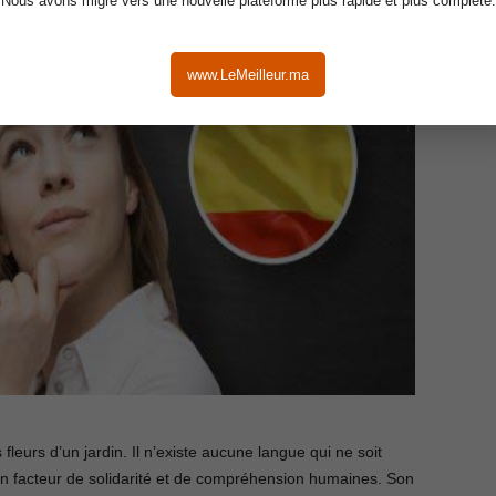
Nous avons migré vers une nouvelle plateforme plus rapide et plus complète.
www.LeMeilleur.ma
leurs d’un jardin. Il n’existe aucune langue qui ne soit
 un facteur de solidarité et de compréhension humaines. Son